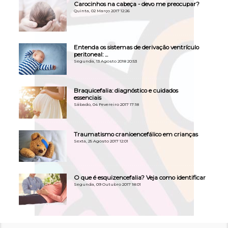
Carocinhos na cabeça - devo me preocupar?
Quinta, 02 Março 2017 12:26
Entenda os sistemas de derivação ventrículo
peritoneal: ...
Segunda, 13 Agosto 2018 20:53
Braquicefalia: diagnóstico e cuidados
essenciais
Sábado, 04 Fevereiro 2017 17:18
Traumatismo cranioencefálico em crianças
Sexta, 25 Agosto 2017 12:01
O que é esquizencefalia? Veja como identificar
Segunda, 09 Outubro 2017 18:01