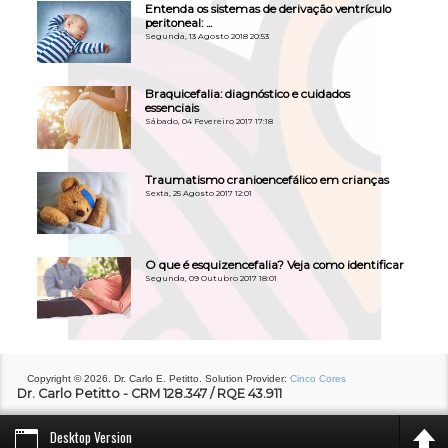
Entenda os sistemas de derivação ventrículo
peritoneal: ...
Segunda, 13 Agosto 2018 20:53
Braquicefalia: diagnóstico e cuidados
essenciais
Sábado, 04 Fevereiro 2017 17:18
Traumatismo cranioencefálico em crianças
Sexta, 25 Agosto 2017 12:01
O que é esquizencefalia? Veja como identificar
Segunda, 09 Outubro 2017 18:01
Copyright © 2026. Dr. Carlo E. Petitto. Solution Provider:
Cinco Cores
Dr. Carlo Petitto - CRM 128.347 / RQE 43.911
Desktop Version