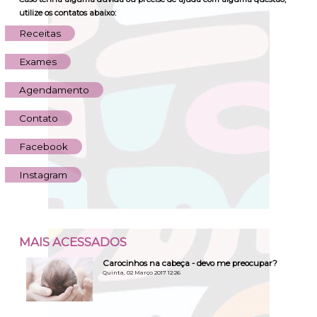
utilize os contatos abaixo:
Receitas
Exames
Agendamento
Contato
Facebook
Instagram
MAIS
ACESSADOS
Carocinhos na cabeça - devo me preocupar?
Quinta, 02 Março 2017 12:26